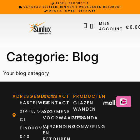
EIGEN PRODUCTIE
VANDAAG BESTELD, BINNEN 5 WERKDAGEN BEZORGD!
GRATIS INMEET SERVICE!
MIJN
€
0.0
ACCOUNT
Categorie:
Blog
Your blog category
ADRESGEGEVENS
CONTACT
PRODUCTEN
HASTELWEG
CONTACT
GLAZEN
WANDEN
214-E, 5652
ALGEMENE
VOORWAARDEN
VERANDA
CL
VERZENDING
ZONWERING
EINDHOVEN
EN
040
RETOUREN